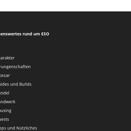
senswertes rund um ESO
arakter
rungenschaften
ossar
ides und Builds
ndel
andwerk
using
ests
pps und Nützliches