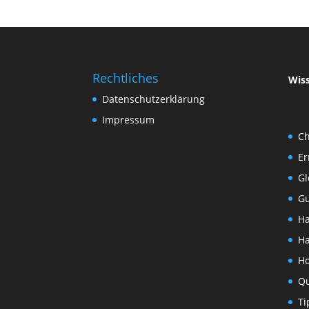
Rechtliches
Wis
Datenschutzerklärung
Impressum
Ch
Er
Gl
Gu
Ha
H
Ho
Qu
Ti