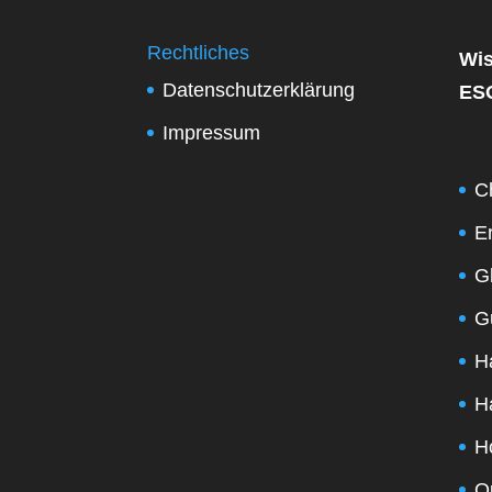
Rechtliches
Wis
Datenschutzerklärung
ES
Impressum
C
E
G
G
H
H
H
Q