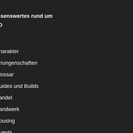
senswertes rund um
O
harakter
rrungenschaften
lossar
uides und Builds
andel
andwerk
ousing
uests